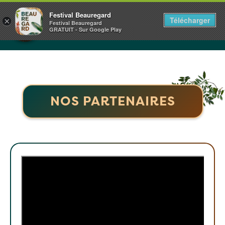
Panneau de gestion des cookies
CHÂTEAU DE BEAUREGARD
Festival Beauregard
Télécharger
×
NORMANDIE
Festival Beauregard
GRATUIT - Sur Google Play
1+2.3.4.5 JUILLET 2026
NOS PARTENAIRES