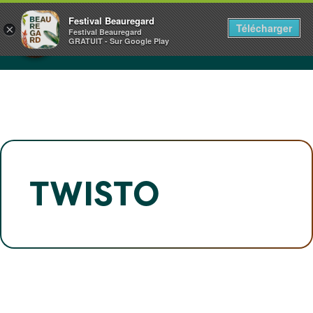
Panneau de gestion des cookies
CHÂTEAU DE BEAUREGARD
Festival Beauregard
Télécharger
×
NORMANDIE
Festival Beauregard
GRATUIT - Sur Google Play
1+2.3.4.5 JUILLET 2026
TWISTO