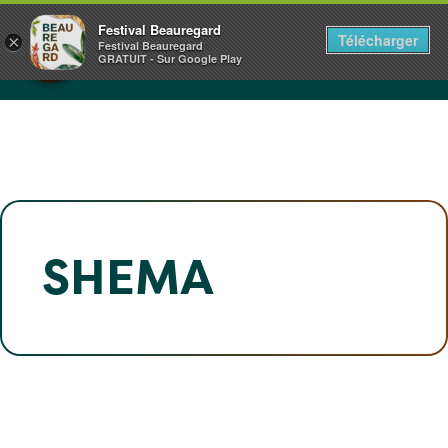
Panneau de gestion des cookies
CHÂTEAU DE BEAUREGARD
Festival Beauregard
Télécharger
×
NORMANDIE
Festival Beauregard
GRATUIT - Sur Google Play
1+2.3.4.5 JUILLET 2026
SHEMA