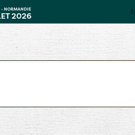
D
NORMANDIE
-
E
LET 2026