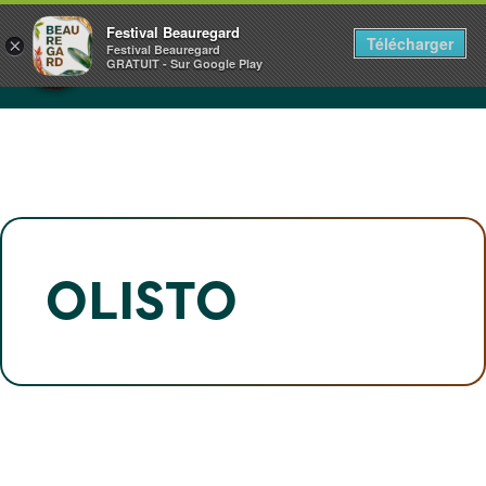
Panneau de gestion des cookies
CHÂTEAU DE BEAUREGARD
Festival Beauregard
Télécharger
×
NORMANDIE
Festival Beauregard
GRATUIT - Sur Google Play
1+2.3.4.5 JUILLET 2026
OLISTO