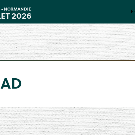
D
NORMANDIE
-
E
LET 2026
OAD