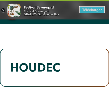
Panneau de gestion des cookies
CHÂTEAU DE BEAUREGARD
Festival Beauregard
Télécharger
×
NORMANDIE
Festival Beauregard
GRATUIT - Sur Google Play
1+2.3.4.5 JUILLET 2026
HOUDEC