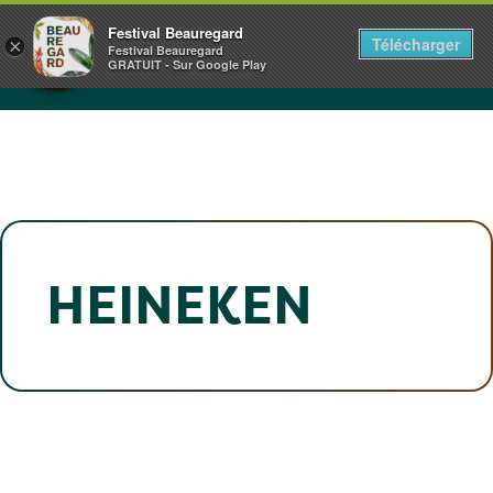
Panneau de gestion des cookies
CHÂTEAU DE BEAUREGARD
Festival Beauregard
Télécharger
×
NORMANDIE
Festival Beauregard
GRATUIT - Sur Google Play
1+2.3.4.5 JUILLET 2026
HEINEKEN