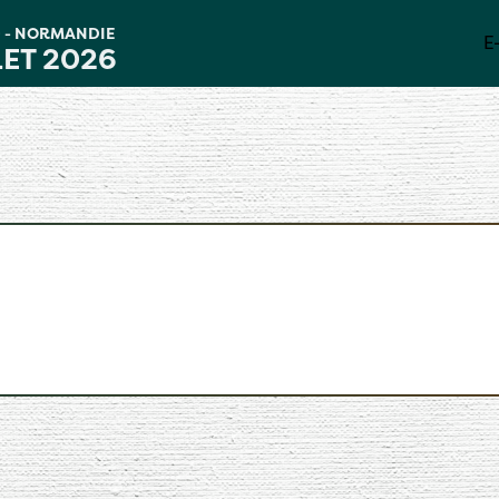
D
NORMANDIE
-
E
LET 2026