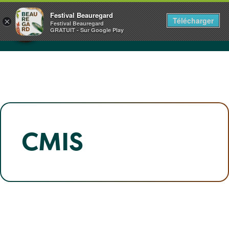
Panneau de gestion des cookies
CHÂTEAU DE BEAUREGARD
Festival Beauregard
Télécharger
×
NORMANDIE
Festival Beauregard
GRATUIT - Sur Google Play
1+2.3.4.5 JUILLET 2026
CMIS