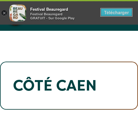
Panneau de gestion des cookies
CHÂTEAU DE BEAUREGARD
Festival Beauregard
Télécharger
×
NORMANDIE
Festival Beauregard
GRATUIT - Sur Google Play
1+2.3.4.5 JUILLET 2026
CÔTÉ CAEN