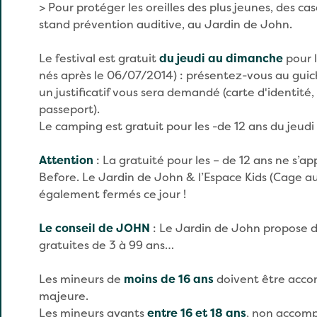
> Pour protéger les oreilles des plus jeunes, des ca
stand prévention auditive, au Jardin de John.
Le festival est gratuit
du jeudi au dimanche
pour l
nés après le 06/07/2014) : présentez-vous au guiche
un justificatif vous sera demandé (carte d'identité, 
passeport).
Le camping est gratuit pour les -de 12 ans du jeud
Attention
: La gratuité pour les – de 12 ans ne s’a
Before. Le Jardin de John & l’Espace Kids (Cage a
également fermés ce jour !
Le conseil de JOHN
: Le Jardin de John propose de
gratuites de 3 à 99 ans…
Les mineurs de
moins de 16 ans
doivent être acc
majeure.
Les mineurs ayants
entre 16 et 18 ans
, non accomp