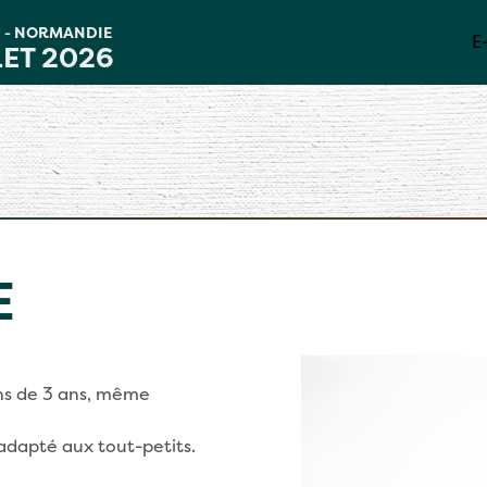
D
NORMANDIE
-
E
LET 2026
E
ins de 3 ans, même
adapté aux tout-petits.