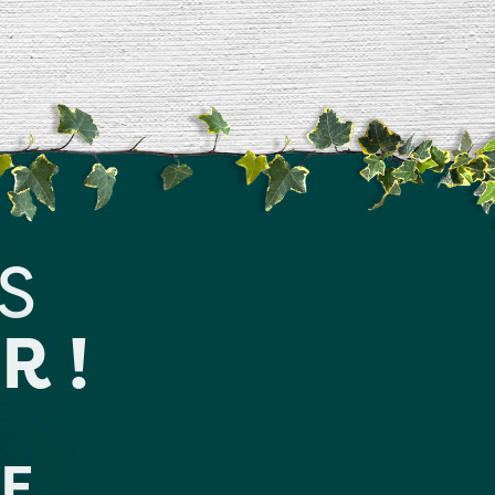
S
R !
E