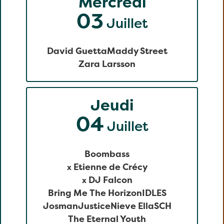
Mercredi
03
Juillet
David Guetta
Maddy Street
Zara Larsson
Jeudi
04
Juillet
Boombass
Etienne de Crécy
x
DJ Falcon
x
Bring Me The Horizon
IDLES
Josman
Justice
Nieve Ella
SCH
The Eternal Youth