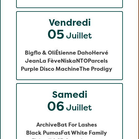
Vendredi
05
Juillet
Bigflo & Oli
Étienne Daho
Hervé
Jean
La Fève
Niska
NTO
Parcels
Purple Disco Machine
The Prodigy
Samedi
06
Juillet
Archive
Bat For Lashes
Black Pumas
Fat White Family