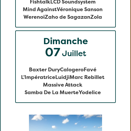
Fishtalk
LCD Soundsystem
Mind Against
Véronique Sanson
Werenoi
Zaho de Sagazan
Zola
Dimanche
07
Juillet
Baxter Dury
Calogero
Favé
L'Impératrice
Luidji
Marc Rebillet
Massive Attack
Samba De La Muerte
Yodelice