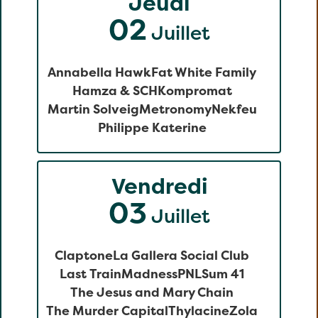
Jeudi
02
Juillet
Annabella Hawk
Fat White Family
Hamza & SCH
Kompromat
Martin Solveig
Metronomy
Nekfeu
Philippe Katerine
Vendredi
03
Juillet
Claptone
La Gallera Social Club
Last Train
Madness
PNL
Sum 41
The Jesus and Mary Chain
The Murder Capital
Thylacine
Zola