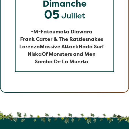
Dimanche
05
Juillet
-M-
Fatoumata Diawara
Frank Carter & The Rattlesnakes
Lorenzo
Massive Attack
Nada Surf
Niska
Of Monsters and Men
Samba De La Muerta