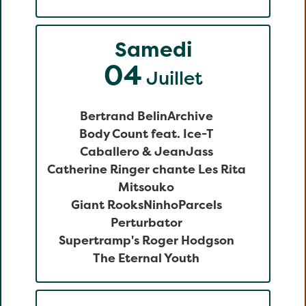
Samedi
04
Juillet
Bertrand Belin
Archive
Body Count feat. Ice-T
Caballero & JeanJass
Catherine Ringer chante Les Rita
Mitsouko
Giant Rooks
Ninho
Parcels
Perturbator
Supertramp's Roger Hodgson
The Eternal Youth