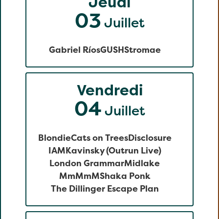
Jeudi
03
Juillet
Gabriel Ríos
GUSH
Stromae
Vendredi
04
Juillet
Blondie
Cats on Trees
Disclosure
IAM
Kavinsky (Outrun Live)
London Grammar
Midlake
MmMmM
Shaka Ponk
The Dillinger Escape Plan