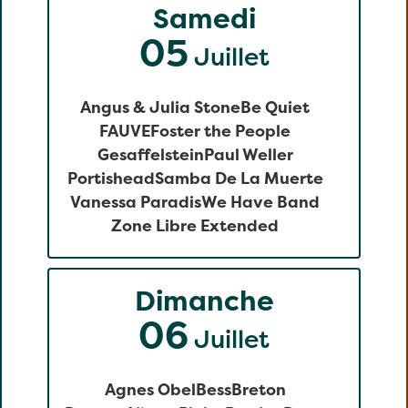
Samedi
05
Juillet
Angus & Julia Stone
Be Quiet
FAUVE
Foster the People
Gesaffelstein
Paul Weller
Portishead
Samba De La Muerte
Vanessa Paradis
We Have Band
Zone Libre Extended
Dimanche
06
Juillet
Agnes Obel
Bess
Breton