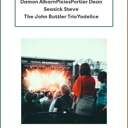
Damon Albarn
Pixies
Portier Dean
Seasick Steve
The John Buttler Trio
Yodelice