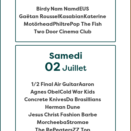
Birdy Nam Nam
dEUS
Gaëtan Roussel
Kasabian
Katerine
Motörhead
Philtre
Pop The Fish
Two Door Cinema Club
Samedi
02
Juillet
1/2 Final Air Guitar
Aaron
Agnes Obel
Cold War Kids
Concrete Knives
Da Brasillians
Herman Dune
Jesus Christ Fashion Barbe
Morcheeba
Stromae
The RePeaters
ZZ Top