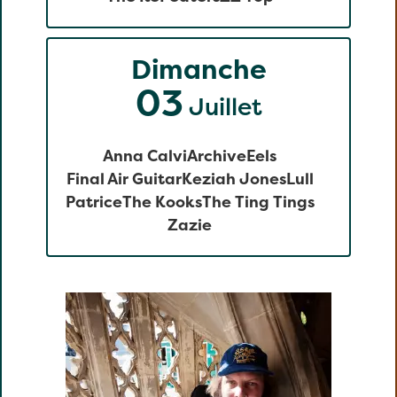
Dimanche
03
Juillet
Anna Calvi
Archive
Eels
Final Air Guitar
Keziah Jones
Lull
Patrice
The Kooks
The Ting Tings
Zazie