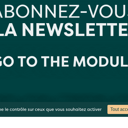
ABONNEZ-VOU
LA NEWSLETTE
GO TO THE MODUL
LÉGALES
PLAN DU SITE
DONNÉES PERSONNELLES
CONT
ne le contrôle sur ceux que vous souhaitez activer
Tout acc