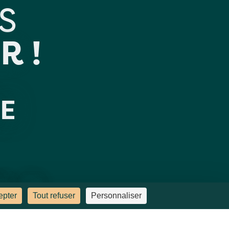
S
R !
E
ACT
BBC
epter
Tout refuser
Personnaliser