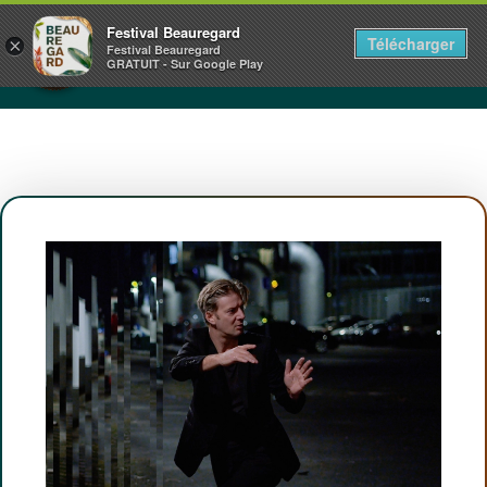
Panneau de gestion des cookies
CHÂTEAU DE BEAUREGARD
Festival Beauregard
Télécharger
×
NORMANDIE
Festival Beauregard
GRATUIT - Sur Google Play
1+2.3.4.5 JUILLET 2026