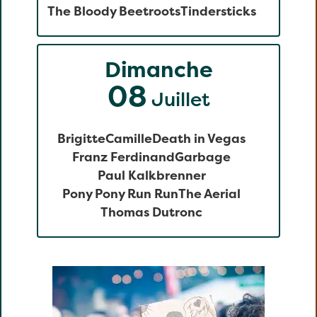
The Bloody Beetroots
Tindersticks
Dimanche
08
Juillet
Brigitte
Camille
Death in Vegas
Franz Ferdinand
Garbage
Paul Kalkbrenner
Pony Pony Run Run
The Aerial
Thomas Dutronc