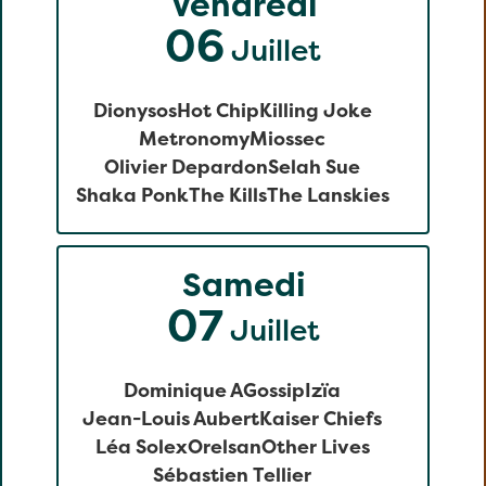
Vendredi
06
Juillet
Dionysos
Hot Chip
Killing Joke
Metronomy
Miossec
Olivier Depardon
Selah Sue
Shaka Ponk
The Kills
The Lanskies
Samedi
07
Juillet
Dominique A
Gossip
Izïa
Jean-Louis Aubert
Kaiser Chiefs
Léa Solex
Orelsan
Other Lives
Sébastien Tellier